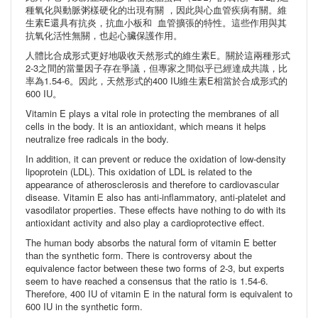
種氧化與動脈粥樣硬化的出現有關 ，因此與心血管疾病有關。維
生素E還具有抗炎，抗血小板和 血管擴張的特性。這些作用與其
抗氧化活性無關，也起心臟保護作用。
人體比合成形式更好地吸收天然形式的維生素E。關於這兩種形式
2-3之間的當量因子存在爭議，但專家之間似乎已經達成共識，比
率為1.54-6。因此，天然形式的400 IU維生素E相當於合成形式的
600 IU。
Vitamin E plays a vital role in protecting the membranes of all
cells in the body. It is an antioxidant, which means it helps
neutralize free radicals in the body.
In addition, it can prevent or reduce the oxidation of low-density
lipoprotein (LDL). This oxidation of LDL is related to the
appearance of atherosclerosis and therefore to cardiovascular
disease. Vitamin E also has anti-inflammatory, anti-platelet and
vasodilator properties. These effects have nothing to do with its
antioxidant activity and also play a cardioprotective effect.
The human body absorbs the natural form of vitamin E better
than the synthetic form. There is controversy about the
equivalence factor between these two forms of 2-3, but experts
seem to have reached a consensus that the ratio is 1.54-6.
Therefore, 400 IU of vitamin E in the natural form is equivalent to
600 IU in the synthetic form.