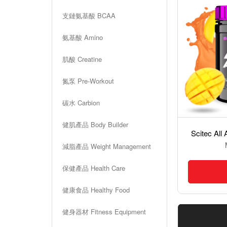
支鏈氨基酸 BCAA
氨基酸 Amino
肌酸 Creatine
氮泵 Pre-Workout
碳水 Carbion
健肌產品 Body Builder
P
erfect Sports Ultra Mag-Z 鋅鎂綜合配方 - 90粒裝素食膠囊
Scitec A
MOP$1,000.00
減脂產品 Weight Management
保健產品 Health Care
加入購物車
健康食品 Healthy Food
健身器材 Fitness Equipment