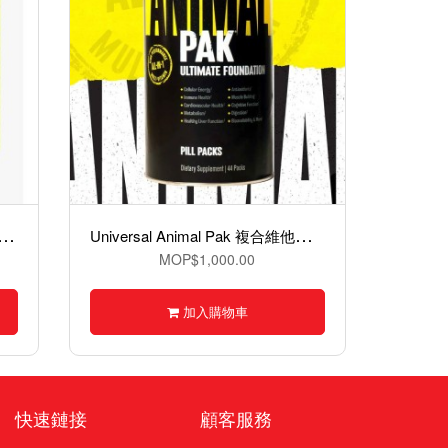
C
r C4 Original Pre-workout 一氧化氮粉 30份
U
niversal Animal Pak 複合維他命丸包 44 包裝
MOP$1,000.00
加入購物車
快速鏈接
顧客服務