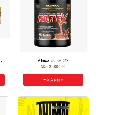
B
tack YAMBAM Nuts Protein Bar 堅果蛋白棒- 55克
Allmax Isoflex 2磅
MOP$1,000.00
加入購物車