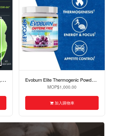
B
MXX Ashwagandha – KSM-66®,南非醉茄 60 Capsules
E
voburn Elite Thermogenic Powder - Caffeine Free脂肪代謝粉（無咖啡因）,30份
MOP$1,000.00
加入購物車