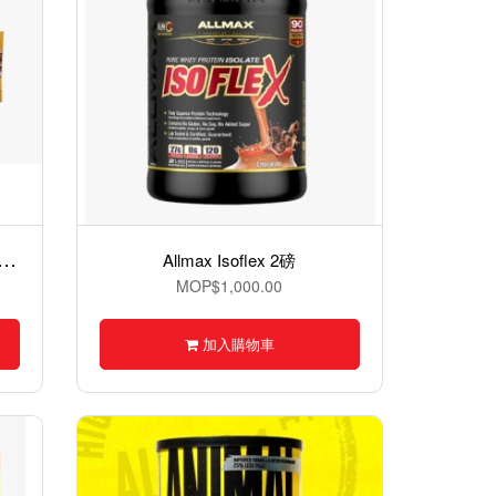
B
tack YAMBAM Nuts Protein Bar 堅果蛋白棒- 55克
Allmax Isoflex 2磅
MOP$1,000.00
加入購物車