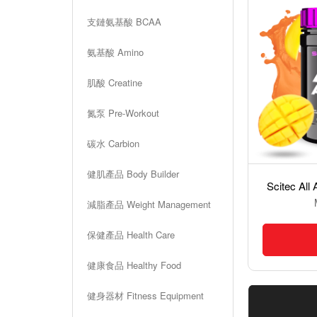
支鏈氨基酸 BCAA
氨基酸 Amino
肌酸 Creatine
氮泵 Pre-Workout
碳水 Carbion
健肌產品 Body Builder
P
erfect Sports Ultra Mag-Z 鋅鎂綜合配方 - 90粒裝素食膠囊
Scitec A
MOP$1,000.00
減脂產品 Weight Management
保健產品 Health Care
加入購物車
健康食品 Healthy Food
健身器材 Fitness Equipment