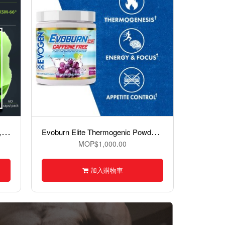
B
MXX Ashwagandha – KSM-66®,南非醉茄 60 Capsules
E
voburn Elite Thermogenic Powder - Caffeine Free脂肪代謝粉（無咖啡因）,30份
MOP$1,000.00
加入購物車