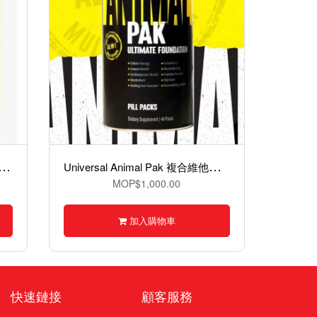
C
r C4 Original Pre-workout 一氧化氮粉 30份
U
niversal Animal Pak 複合維他命丸包 44 包裝
MOP$1,000.00
加入購物車
快速鏈接
顧客服務